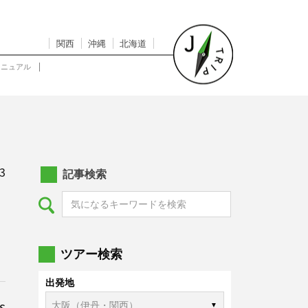
関西
沖縄
北海道
マニュアル
3
記事検索
ツアー検索
出発地
s