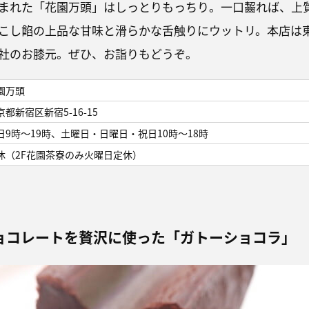
まれた「花園万頭」はしっとりもっちり。一口齧れば、上
こし餡の上品な甘味と滑らかな舌触りにウットリ。本店は
社のお膝元。ぜひ、お詣りもどうぞ。
園万頭
京都新宿区新宿5-16-15
日9時～19時、土曜日・日曜日・祝日10時～18時
休（2F花園茶寮のみ火曜日定休）
ョコレートを贅沢に使った「ガトーショコラ」