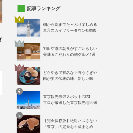
記事ランキング
朝から晩までたっぷり楽しめる
東京スカイツリータウン®攻略
ぜ
羽田空港の朝食がすごいらしい
美味＆こだわりの朝グルメ4選
どらやきで有名な上野うさぎや
餡が要の伝統の味、新しい味
東京観光最強スポット2023
プロが厳選した東京観光地99選
」
【完全保存版】絶対ハズさない
「東京」の定番お土産まとめ