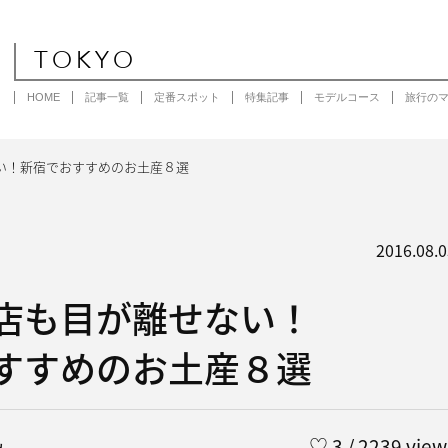
TOKYO
HOME
記事一覧
定番スポット
特集記事
モデルコース
旅行の
い！新宿でおすすめのお土産８選
2016.08.0
店も目が離せない！
すすめのお土産８選
み
♡
3
/ 2239 view