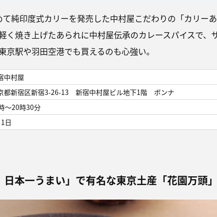
めて純印度式カリーを発売した中村屋こだわりの「カリーあ
軽く焼き上げたあられに中村屋伝承のカレースパイスで、
東京駅や羽田空港でも買えるのも心強い。
宿中村屋
京都新宿区新宿3-26-13 新宿中村屋ビル地下1階 ボンナ
0時～20時30分
月1日
、日本一うまい」で有名な東京土産「花園万頭