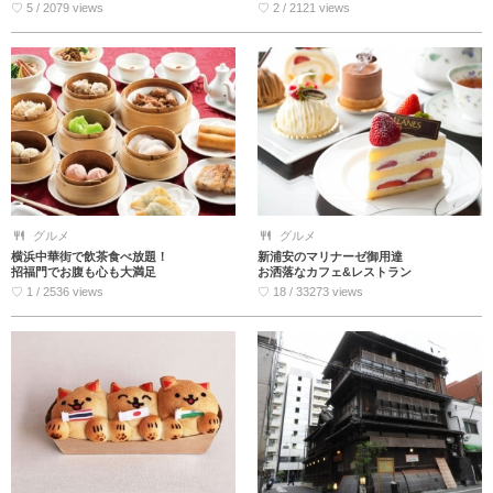
♡ 5 / 2079 views
♡ 2 / 2121 views
グルメ
グルメ
横浜中華街で飲茶食べ放題！
新浦安のマリナーゼ御用達
招福門でお腹も心も大満足
お洒落なカフェ&レストラン
♡ 1 / 2536 views
♡ 18 / 33273 views