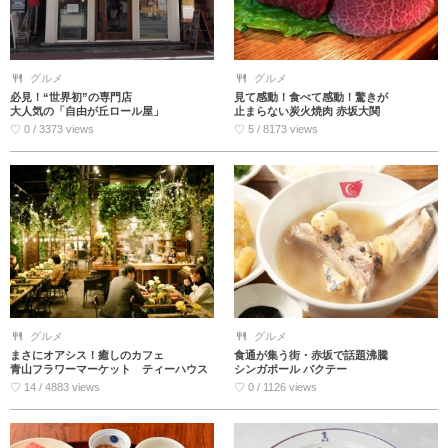
グルメ
グルメ
必見！“世界初”の専門店
見て感動！食べて感動！驚きが
大人気の「自由が丘ロール屋」
止まらない炭火焼肉 赤坂大関
♡ 0 / 3373 views
♡ 5 / 8173 views
グルメ
グルメ
まさにオアシス！癒しのカフェ
食通が集う街・赤坂で話題沸騰
青山フラワーマーケット ティーハウス
シンガポール バクテー
♡ 14 / 4883 views
♡ 0 / 1126 views