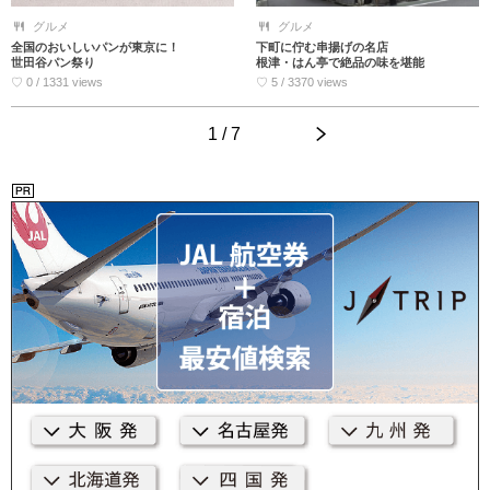
グルメ
グルメ
全国のおいしいパンが東京に！
下町に佇む串揚げの名店
世田谷パン祭り
根津・はん亭で絶品の味を堪能
♡ 0 / 1331 views
♡ 5 / 3370 views
1 / 7
>
<