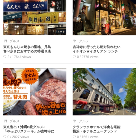
グルメ
グルメ
東京もんじゃ焼きの聖地、月島
吉祥寺に行ったら絶対訪れたい
食べ歩きにおすすめの特選８店
イチオシ★イタリアン ランチ
♡ 2 / 17644 views
♡ 0 / 2776 views
グルメ
グルメ
東京進出！沖縄B級グルメ♪
クラシックホテルで洋食を堪能
「やっぱりステーキ」が吉祥寺に
横浜・ホテルニューグランド
♡ 0 / 2027 views
♡ 0 / 1661 views