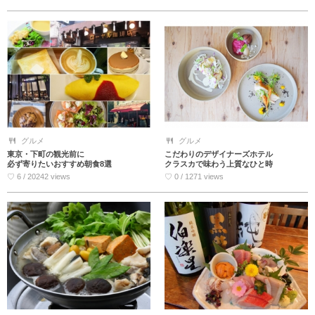
グルメ
グルメ
東京・下町の観光前に
こだわりのデザイナーズホテル
必ず寄りたいおすすめ朝食8選
クラスカで味わう上質なひと時
♡ 6 / 20242 views
♡ 0 / 1271 views