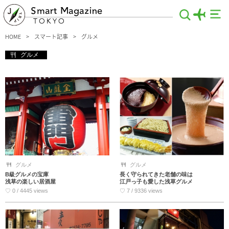
Smart Magazine
TOKYO
HOME
スマート記事
グルメ
グルメ
グルメ
グルメ
B級グルメの宝庫
長く守られてきた老舗の味は
浅草の楽しい居酒屋
江戸っ子も愛した浅草グルメ
♡ 0 / 4445 views
♡ 7 / 9336 views