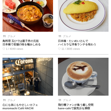
グルメ
グルメ
鳥料理 玉ひでは親子丼の元祖
日本橋・たいめいけんで
日本橋で老舗の味を噛みしめる
ハイカラな洋食ランチを味わう
♡ 1 / 4049 views
♡ 11 / 3695 views
グルメ
グルメ
心にも体にもやさしいカフェ
飛行機ファンが集う癒し空間
muromachi Café HACHI
hane-cafeで旅気分を満喫