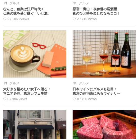
グルメ
グルメ
なんと、創業は江戸時代！
原宿・青山・表参道の居酒屋
伝統の味を受け継ぐ「いせ源」
夜のひと時を楽しむならココ！
♡ 2 / 1863 views
♡ 2 / 715 views
グルメ
グルメ
大好きを極めたい女子へ贈る！
日本ワインにグルメも注目！
マニア必見、東京カフェ事情
東京の住宅街にあるワイナリー
♡ 0 / 984 views
♡ 0 / 790 views