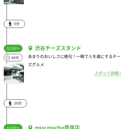
5分
渋谷チーズスタンド
11:35～
あまりのおいしさに絶句！一瞬で人を虜にするチー
60分
ズグルメ
スポット詳細
20分
muy mucho原宿店
12:55～