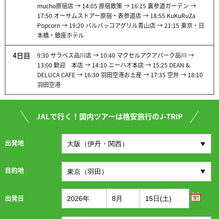
mucho原宿店 → 14:05 原宿散策 → 16:15 裏参道ガーデン →
17:50 オーサムストアー原宿・表参道店 → 18:55 KuKuRuZa
Popcorn → 19:20 バルバッコアグリル青山店 → 21:15 東京・日
本橋・銀座ホテル
4日目
9:30 サラベス品川店 → 10:40 マクセルアクアパーク品川 →
13:00 歓迎 本店 → 14:10 ニーハオ本店 → 15:25 DEAN &
DELUCA CAFE → 16:30 羽田空港お土産 → 17:35 空弁 → 18:10
羽田空港
JALで行く！国内ツアーは格安旅行のJ-TRIP
出発地
目的地
出発日