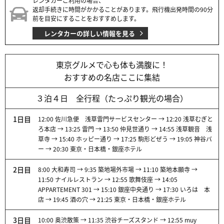
レンタカーご利用の場合、
返却手続きに時間がかかることがあります。飛行機出発時間の90分
前を目安にすることをおすすめします。
レンタカーの詳しい情報を見る
東京グルメで心も体も満腹に！
おすすめの名店ここに集結
３泊４日 全行程（たっぷり観光の場合）
1日目
12:00 佐川急便 浅草雷門サービスセンター → 12:20 浅草むぎと
ろ本店 → 13:25 雷門 → 13:50 仲見世通り → 14:55 浅草観音 浅
草寺 → 15:40 ホッピー通り → 17:25 駒形どぜう → 19:05 神谷バ
ー → 20:30 東京・日本橋・銀座ホテル
2日目
8:00 大和寿司 → 9:35 築地場外市場 → 11:10 築地本願寺 →
11:50 ナイルレストラン → 12:55 歌舞伎座 → 14:05
APPARTEMENT 301 → 15:10 銀座中央通り → 17:30 いろは 本
店 → 19:45 酒の穴 → 21:25 東京・日本橋・銀座ホテル
3日目
10:00 奥渋散策 → 11:35 渋谷チーズスタンド → 12:55 muy