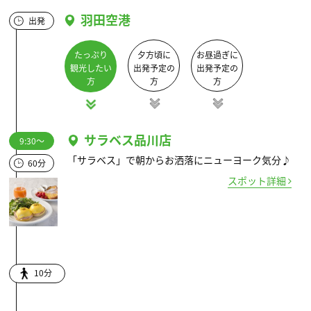
羽田空港
出発
たっぷり
夕方頃に
お昼過ぎに
観光したい
出発予定の
出発予定の
方
方
方
サラベス品川店
9:30～
「サラベス」で朝からお洒落にニューヨーク気分♪
60分
スポット詳細
10分