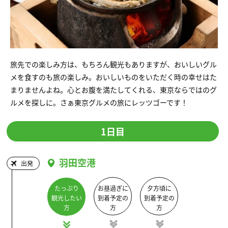
旅先での楽しみ方は、もちろん観光もありますが、おいしいグル
メを食すのも旅の楽しみ。おいしいものをいただく時の幸せはた
まりませんよね。心とお腹を満たしてくれる、東京ならではのグ
ルメを探しに。さぁ東京グルメの旅にレッツゴーです！
1日目
羽田空港
出発
たっぷり
お昼過ぎに
夕方頃に
観光したい
到着予定の
到着予定の
方
方
方