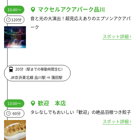
マクセルアクアパーク品川
10:40～
音と光の大演出！超見応えありのエプソンアクアパ
120分
ーク
スポット詳細
20分
（駅までの移動時間含む）
JR京浜東北線 品川駅 ⇒ 蒲田駅
歓迎 本店
13:00～
タレなしでもおいしい「歓迎」の絶品羽根つき餃子
60分
スポット詳細