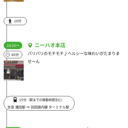
10分
ニーハオ本店
14:10～
パリパリのモチモチ♪ヘルシーな味わいがたまりま
60分
せ～ん
15分
（駅までの移動時間含む）
京急 蒲田駅 ⇒ 羽田国内線 ターミナル駅