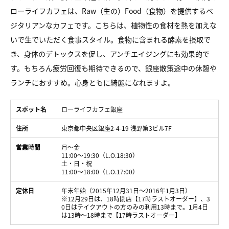
ローライフカフェは、Raw（生の）Food（食物）を提供するベ
ジタリアンなカフェです。こちらは、植物性の食材を熱を加えな
いで生でいただく食事スタイル。食物に含まれる酵素を摂取で
き、身体のデトックスを促し、アンチエイジングにも効果的で
す。もちろん疲労回復も期待できるので、銀座散策途中の休憩や
ランチにおすすめ。心身ともに綺麗になれますよ。
スポット名
ローライフカフェ銀座
住所
東京都中央区銀座2-4-19 浅野第3ビル7F
営業時間
月～金
11:00～19:30（L.O.18:30）
土・日・祝
11:00～18:00（L.O.17:00）
定休日
年末年始（2015年12月31日～2016年1月3日）
※12月29日は、18時閉店【17時ラストオーダー】、3
0日はテイクアウトの方のみの利用13時まで。1月4日
は13時～18時まで【17時ラストオーダー】