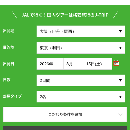
JALで行く！国内ツアーは格安旅行のJ-TRIP
出発地
目的地
出発日
日数
部屋タイプ
こだわり条件を追加