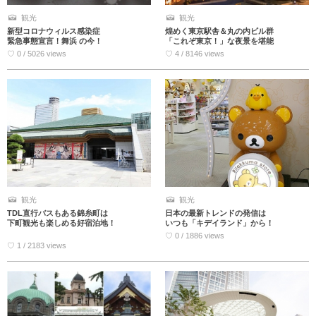
観光
観光
新型コロナウィルス感染症
煌めく東京駅舎＆丸の内ビル群
緊急事態宣言！舞浜 の今！
「これぞ東京！」な夜景を堪能
♡ 0 / 5026 views
♡ 4 / 8146 views
観光
観光
TDL直行バスもある錦糸町は
日本の最新トレンドの発信は
下町観光も楽しめる好宿泊地！
いつも「キデイランド」から！
♡ 0 / 1886 views
♡ 1 / 2183 views