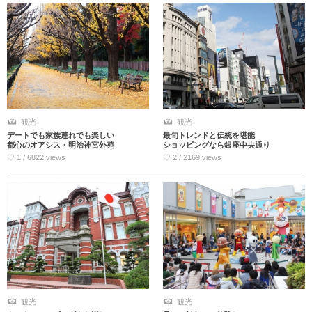
観光
観光
デートでも家族連れでも楽しい
最旬トレンドと伝統を堪能
都心のオアシス・明治神宮外苑
ショッピングなら銀座中央通り
♡ 1 / 6822 views
♡ 2 / 2169 views
観光
観光