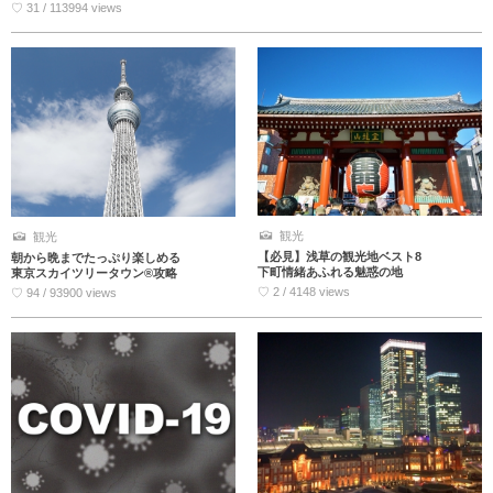
♡ 31 / 113994 views
観光
観光
【必見】浅草の観光地ベスト8
朝から晩までたっぷり楽しめる
下町情緒あふれる魅惑の地
東京スカイツリータウン®攻略
♡ 2 / 4148 views
♡ 94 / 93900 views