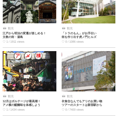
観光
観光
江戸から明治の変遷が楽しめる！
「トラのもん」がお手伝い
文教の街・湯島
街を作り出す虎ノ門ヒルズ
♡ 1 / 1911 views
♡ 0 / 1086 views
観光
観光
12月はボルテージが最高潮！
衣食住なんでもアリのお買い物
アメ横の醍醐味を体感しよう
ツアーのスタートは新宿駅から
♡ 1 / 1434 views
♡ 0 / 7400 views