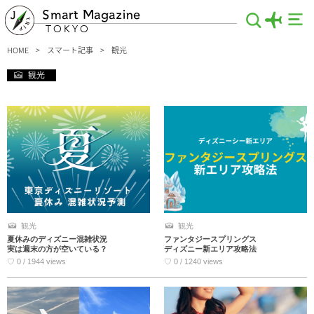
Smart Magazine
TOKYO
HOME
スマート記事
観光
観光
観光
観光
夏休みのディズニー混雑状況
ファンタジースプリングス
実は週末の方が空いている？
ディズニー新エリア攻略法
♡ 0 / 1944 views
♡ 0 / 1240 views