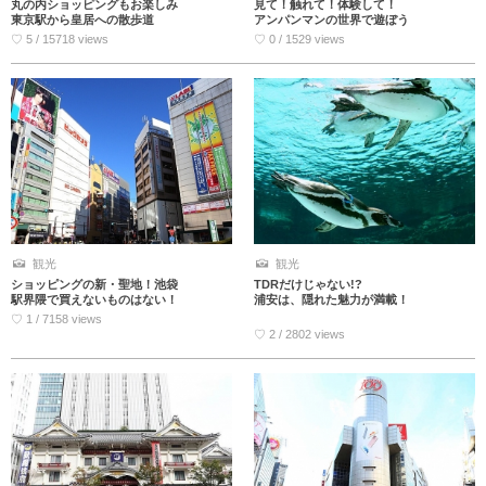
丸の内ショッピングもお楽しみ
見て！触れて！体験して！
東京駅から皇居への散歩道
アンパンマンの世界で遊ぼう
♡ 5 / 15718 views
♡ 0 / 1529 views
観光
観光
ショッピングの新・聖地！池袋
TDRだけじゃない!?
駅界隈で買えないものはない！
浦安は、隠れた魅力が満載！
♡ 1 / 7158 views
♡ 2 / 2802 views