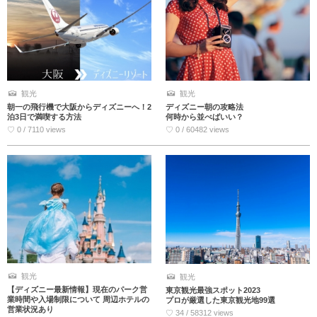
観光
観光
朝一の飛行機で大阪からディズニーへ！2
ディズニー朝の攻略法
泊3日で満喫する方法
何時から並べばいい？
♡ 0 / 7110 views
♡ 0 / 60482 views
観光
観光
【ディズニー最新情報】現在のパーク営
東京観光最強スポット2023
業時間や入場制限について 周辺ホテルの
プロが厳選した東京観光地99選
営業状況あり
♡ 34 / 58312 views