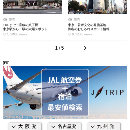
観光
観光
TDLまで一直線の八丁堀
東京・若者文化の発信基地
東京駅から一駅の穴場スポット
渋谷のおしゃれスポット情報
♡ 1 / 6903 views
♡ 0 / 5148 views
1 / 5
>
<