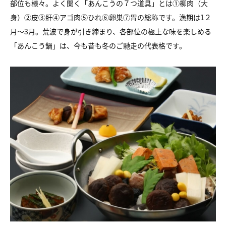
部位も様々。よく聞く「あんこうの７つ道具」とは①柳肉（大
身）②皮③肝④アゴ肉⑤ひれ⑥卵巣⑦胃の総称です。漁期は1２
月～3月。荒波で身が引き締まり、各部位の極上な味を楽しめる
「あんこう鍋」は、今も昔も冬のご馳走の代表格です。