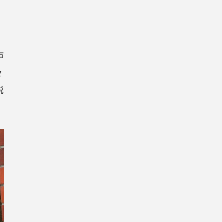
戸
々
説