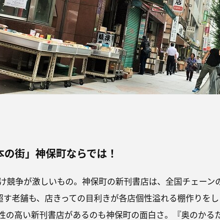
本の街」神保町ならでは！
け競争が激しいもの。神保町の新刊書店は、全国チェーン
を超す老舗も、店きっての目利きが各店個性溢れる棚作りをし
性の高い新刊書店があるのも神保町の面白さ。『奥のかる