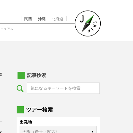
関西
沖縄
北海道
マニュアル
0
記事検索
ツアー検索
出発地
s