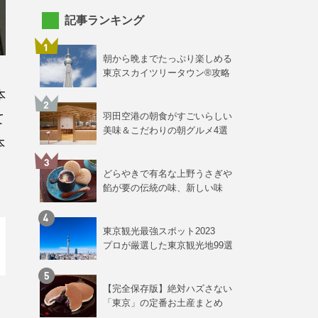
記事ランキング
朝から晩までたっぷり楽しめる
東京スカイツリータウン®攻略
本
て
羽田空港の朝食がすごいらしい
美味＆こだわりの朝グルメ4選
本
どらやきで有名な上野うさぎや
餡が要の伝統の味、新しい味
東京観光最強スポット2023
プロが厳選した東京観光地99選
【完全保存版】絶対ハズさない
「東京」の定番お土産まとめ