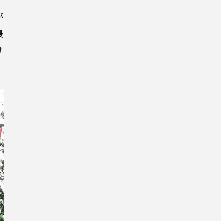
が
最
け