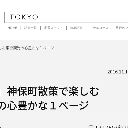
TOKYO
HOME
記事一覧
定番スポット
特集記事
モデルコース
旅行の
しむ東京観光の心豊かな１ページ
2016.11.1
」神保町散策で楽しむ
の心豊かな１ページ
み
♡
1
/ 1750 view