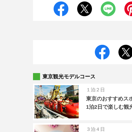
東京観光モデルコース
１泊２日
東京のおすすめス
1泊2日で楽しむ観
３泊４日