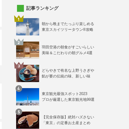
記事ランキング
朝から晩までたっぷり楽しめる
東京スカイツリータウン®攻略
羽田空港の朝食がすごいらしい
美味＆こだわりの朝グルメ4選
どらやきで有名な上野うさぎや
餡が要の伝統の味、新しい味
東京観光最強スポット2023
プロが厳選した東京観光地99選
【完全保存版】絶対ハズさない
「東京」の定番お土産まとめ