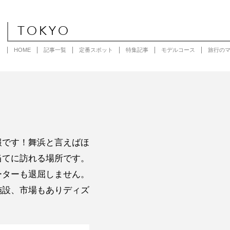
TOKYO
HOME
記事一覧
定番スポット
特集記事
モデルコース
旅行の
報です！舞浜と言えばほ
当てに訪れる場所です。
ーターも退屈しません。
施設、市場もありディズ