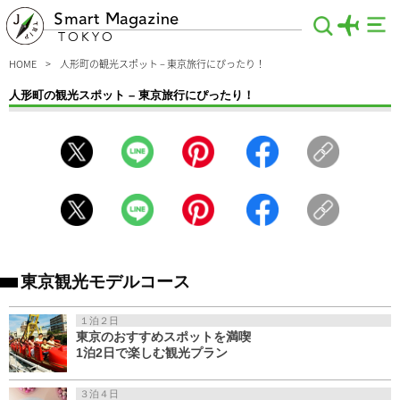
Smart Magazine
TOKYO
HOME
人形町の観光スポット – 東京旅行にぴったり！
人形町の観光スポット – 東京旅行にぴったり！
伝統ある工芸品店や老舗の食事処が多く点在する人形町。昔ながらの職人技や下町
風情を堪能したいならオススメの観光エリアです。安産祈願で有名な水天宮にお参
りして、老舗店が多く立ち並ぶ甘酒横丁を散策すれば、江戸情緒あふれる雰囲気に
酔いしれること間違いありません。東京の粋な観光スポットをお探しの人は必見で
す！
東京観光モデルコース
１泊２日
東京のおすすめスポットを満喫
1泊2日で楽しむ観光プラン
３泊４日