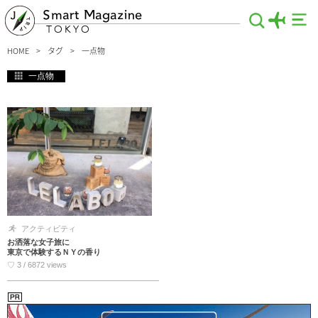
Smart Magazine
TOKYO
HOME
タグ
一点物
一点物
アクティビティ
お洒落な女子旅に
東京で体験するＮＹの香り
♡ 3 / 6872 views