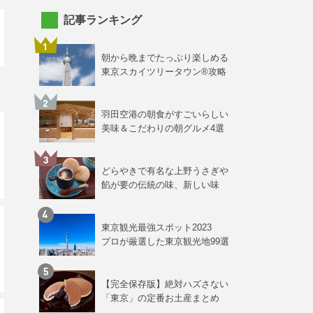
記事ランキング
朝から晩までたっぷり楽しめる
東京スカイツリータウン®攻略
羽田空港の朝食がすごいらしい
美味＆こだわりの朝グルメ4選
どらやきで有名な上野うさぎや
餡が要の伝統の味、新しい味
東京観光最強スポット2023
プロが厳選した東京観光地99選
【完全保存版】絶対ハズさない
「東京」の定番お土産まとめ