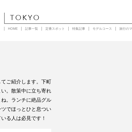
TOKYO
HOME
記事一覧
定番スポット
特集記事
モデルコース
旅行の
してご紹介します。下町
こい。散策中に立ち寄れ
よね。ランチに絶品グル
ーツでほっとひと息つい
ている人は必見です！