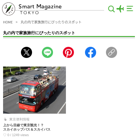
Smart Magazine
TOKYO
HOME
丸の内で家族旅行にぴったりのスポット
丸の内で家族旅行にぴったりのスポット
お子様連れでも安心！家族旅行で行きたい【丸の内】おすすめ観光スポット一挙ご
紹介♪のんびり観光＆ピクニックにも最適な「皇居外苑」やドラマのロケ地になっ
た場所など、このエリアには魅力がたくさん詰まっています。さらにオープンルー
フのバスで人気スポットを観光できる、なんとも楽しい情報も♪是非！ご覧くださ
い。
東京便利情報
上から目線で東京観光！？
スカイホップバス＆スカイバス
♡ 0 / 1249 views