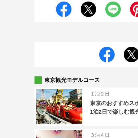
東京観光モデルコース
１泊２日
東京のおすすめス
1泊2日で楽しむ観
３泊４日