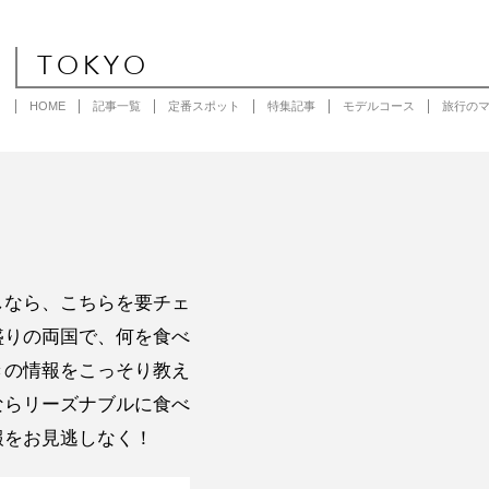
TOKYO
HOME
記事一覧
定番スポット
特集記事
モデルコース
旅行の
しなら、こちらを要チェ
盛りの両国で、何を食べ
きの情報をこっそり教え
ならリーズナブルに食べ
報をお見逃しなく！