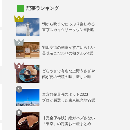
記事ランキング
朝から晩までたっぷり楽しめる
東京スカイツリータウン®攻略
羽田空港の朝食がすごいらしい
美味＆こだわりの朝グルメ4選
どらやきで有名な上野うさぎや
餡が要の伝統の味、新しい味
東京観光最強スポット2023
プロが厳選した東京観光地99選
【完全保存版】絶対ハズさない
「東京」の定番お土産まとめ