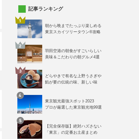
記事ランキング
朝から晩までたっぷり楽しめる
東京スカイツリータウン®攻略
羽田空港の朝食がすごいらしい
美味＆こだわりの朝グルメ4選
どらやきで有名な上野うさぎや
餡が要の伝統の味、新しい味
東京観光最強スポット2023
プロが厳選した東京観光地99選
【完全保存版】絶対ハズさない
「東京」の定番お土産まとめ