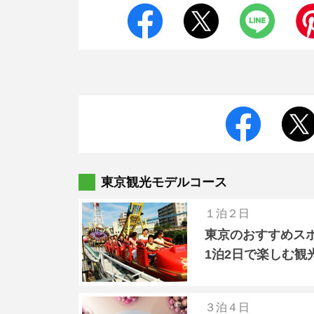
東京観光モデルコース
１泊２日
東京のおすすめス
1泊2日で楽しむ観
３泊４日