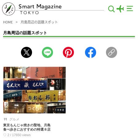
Smart Magazine
TOKYO
HOME
月島周辺の話題スポット
月島周辺の話題スポット
月島で今話題のスポットを一挙ご紹介。ランチやディナーにぴったりなグルメ店、
デートにおすすめの観光地、おしゃれな人必見のショッピングスポットといった見
逃せないラインナップがココに集結！常に新しいものを追い求めている流行に敏感
な方も必見です。これを見るだけで東京・月島の良さが伝わってくるハズ。
グルメ
東京もんじゃ焼きの聖地、月島
食べ歩きにおすすめの特選８店
♡ 2 / 17650 views