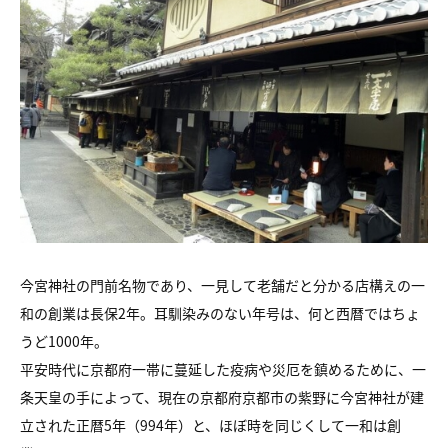
今宮神社の門前名物であり、一見して老舗だと分かる店構えの一
和の創業は長保2年。耳馴染みのない年号は、何と西暦ではちょ
うど1000年。
平安時代に京都府一帯に蔓延した疫病や災厄を鎮めるために、一
条天皇の手によって、現在の京都府京都市の紫野に今宮神社が建
立された正暦5年（994年）と、ほぼ時を同じくして一和は創