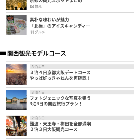
観光
素朴な味わいが魅力
「北極」のアイスキャンディー
グルメ
関西観光モデルコース
３泊４日
３泊４日京都大阪デートコース
やっぱ好っきゃねんを再確認！
３泊４日
フォトジェニックな写真を狙う
3泊4日の関西旅行プラン！
２泊３日
難波・天王寺・梅田を全部満喫
２泊３日大阪観光コース