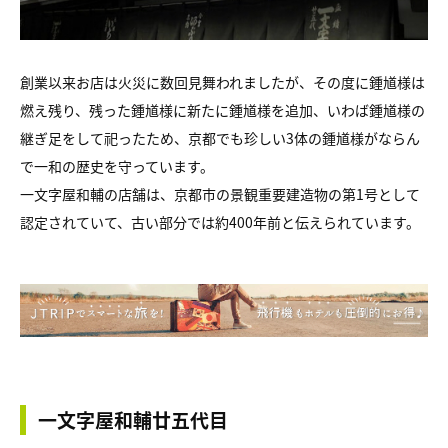
創業以来お店は火災に数回見舞われましたが、その度に鍾馗様は
燃え残り、残った鍾馗様に新たに鍾馗様を追加、いわば鍾馗様の
継ぎ足をして祀ったため、京都でも珍しい3体の鍾馗様がならん
で一和の歴史を守っています。
一文字屋和輔の店舗は、京都市の景観重要建造物の第1号として
認定されていて、古い部分では約400年前と伝えられています。
一文字屋和輔廿五代目