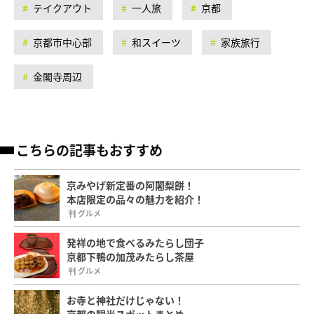
テイクアウト
一人旅
京都
京都市中心部
和スイーツ
家族旅行
金閣寺周辺
こちらの記事もおすすめ
京みやげ新定番の阿闍梨餅！
本店限定の品々の魅力を紹介！
グルメ
発祥の地で食べるみたらし団子
京都下鴨の加茂みたらし茶屋
グルメ
お寺と神社だけじゃない！
京都の観光スポットまとめ