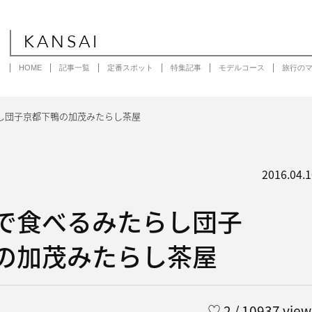
KANSAI
HOME
記事一覧
定番スポット
特集記事
モデルコース
旅行の
し団子京都下鴨の加茂みたらし茶屋
2016.04.1
で食べるみたらし団子
の加茂みたらし茶屋
う
♡
2
/ 10937 view