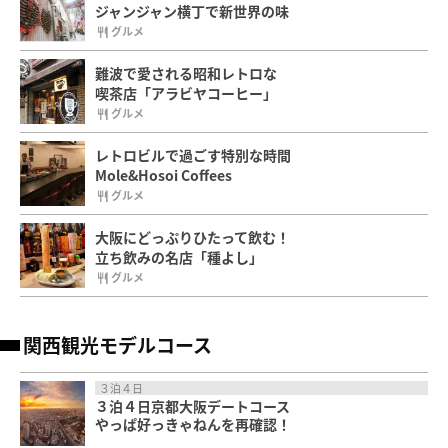
ジャンジャン横丁で新世界の味
グルメ
難波で愛される昭和レトロな
喫茶店「アラビヤコーヒー」
グルメ
レトロビルで過ごす特別な時間
Mole&Hosoi Coffees
グルメ
大阪にどっぷりひたって飲む！
立ち飲みの名店「種よし」
グルメ
関西観光モデルコース
３泊４日
３泊４日京都大阪デートコース
やっぱ好っきゃねんを再確認！