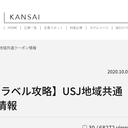
KANSAI
HOME
記事一覧
定番スポット
特集記事
モデルコース
旅行の
J地域共通クーポン情報
2020.10.0
トラベル攻略】USJ地域共通
情報
♡
30
/ 68272 view