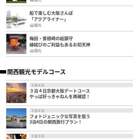
船で楽しむ大阪さんぽ
「アクアライナー」
観光
梅田・曽根崎の総鎮守
縁結びのご利益もあるお初天神
観光
関西観光モデルコース
３泊４日
３泊４日京都大阪デートコース
やっぱ好っきゃねんを再確認！
３泊４日
フォトジェニックな写真を狙う
3泊4日の関西旅行プラン！
２泊３日