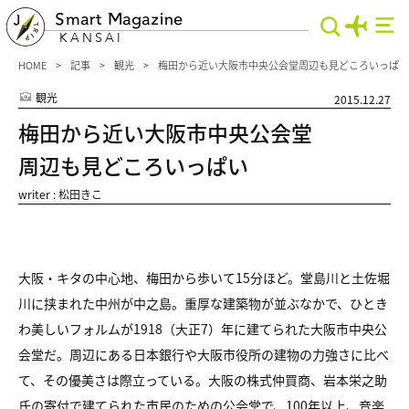
Smart Magazine
KANSAI
HOME
記事
観光
梅田から近い大阪市中央公会堂周辺も見どころいっぱい
観光
2015.12.27
梅田から近い大阪市中央公会堂
周辺も見どころいっぱい
writer : 松田きこ
大阪・キタの中心地、梅田から歩いて15分ほど。堂島川と土佐堀
川に挟まれた中州が中之島。重厚な建築物が並ぶなかで、ひとき
わ美しいフォルムが1918（大正7）年に建てられた大阪市中央公
会堂だ。周辺にある日本銀行や大阪市役所の建物の力強さに比べ
て、その優美さは際立っている。大阪の株式仲買商、岩本栄之助
氏の寄付で建てられた市民のための公会堂で、100年以上、音楽