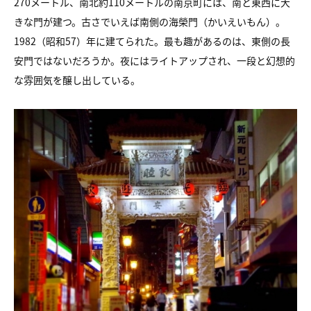
270メートル、南北約110メートルの南京町には、南と東西に大
きな門が建つ。古さでいえば南側の海榮門（かいえいもん）。
1982（昭和57）年に建てられた。最も趣があるのは、東側の長
安門ではないだろうか。夜にはライトアップされ、一段と幻想的
な雰囲気を醸し出している。