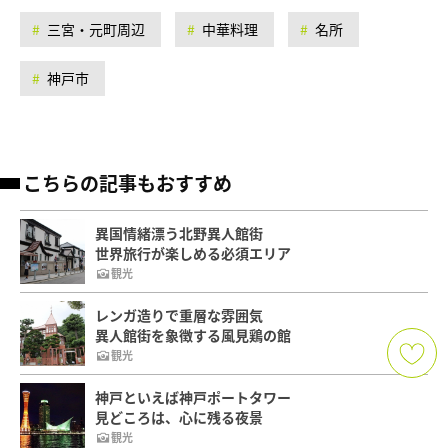
三宮・元町周辺
中華料理
名所
神戸市
こちらの記事もおすすめ
異国情緒漂う北野異人館街
世界旅行が楽しめる必須エリア
観光
レンガ造りで重層な雰囲気
異人館街を象徴する風見鶏の館
観光
神戸といえば神戸ポートタワー
見どころは、心に残る夜景
観光