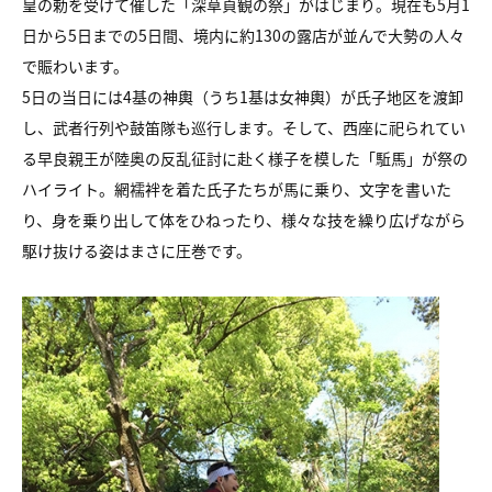
皇の勅を受けて催した「深草貞観の祭」がはじまり。現在も5月1
日から5日までの5日間、境内に約130の露店が並んで大勢の人々
で賑わいます。
5日の当日には4基の神輿（うち1基は女神輿）が氏子地区を渡卸
し、武者行列や鼓笛隊も巡行します。そして、西座に祀られてい
る早良親王が陸奥の反乱征討に赴く様子を模した「駈馬」が祭の
ハイライト。網襦袢を着た氏子たちが馬に乗り、文字を書いた
り、身を乗り出して体をひねったり、様々な技を繰り広げながら
駆け抜ける姿はまさに圧巻です。