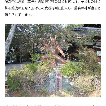
藤森祭は菖蒲（端午）の節句発祥の祭とも言われ、子どもの日に
飾る鎧兜の五月人形はこの武者行列に由来し、藤森の神が宿ると
伝えられています。