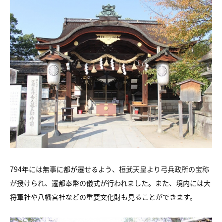
794年には無事に都が遷せるよう、桓武天皇より弓兵政所の宝称
が授けられ、遷都奉幣の儀式が行われました。また、境内には大
将軍社や八幡宮社などの重要文化財も見ることができます。