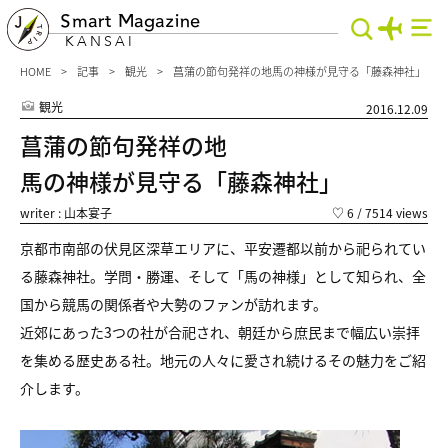
Smart Magazine
KANSAI
HOME
記事
観光
菖蒲の節句発祥の地馬の神様が見守る「藤森神社」
観光
2016.12.09
菖蒲の節句発祥の地
馬の神様が見守る「藤森神社」
writer : 山本宴子
♡
6
/ 7514 views
京都市南部の伏見区深草エリアに、平安遷都以前から祀られてい
る藤森神社。学問・勝運、そして「馬の神様」として知られ、全
国から競馬の関係者や大勢のファンが訪れます。
近郊にあった3つの社が合祀され、朝廷から庶民まで幅広い崇拝
を集める歴史ある社。地元の人々に愛され続けるその魅力をご紹
介します。