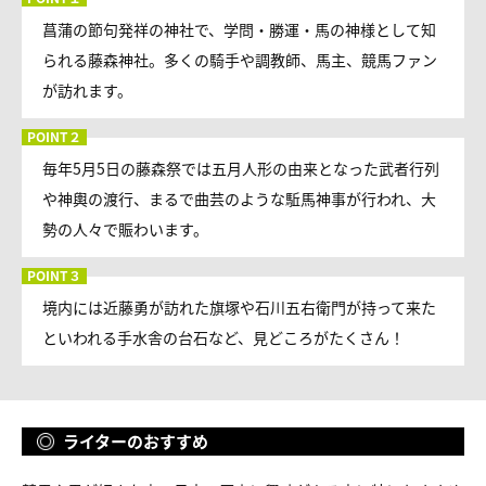
菖蒲の節句発祥の神社で、学問・勝運・馬の神様として知
られる藤森神社。多くの騎手や調教師、馬主、競馬ファン
が訪れます。
毎年5月5日の藤森祭では五月人形の由来となった武者行列
や神輿の渡行、まるで曲芸のような駈馬神事が行われ、大
勢の人々で賑わいます。
境内には近藤勇が訪れた旗塚や石川五右衛門が持って来た
といわれる手水舎の台石など、見どころがたくさん！
ライターのおすすめ