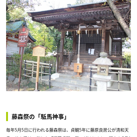
藤森祭の「駈馬神事」
毎年5月5日に行われる藤森祭は、貞観5年に藤原良房公が清和天