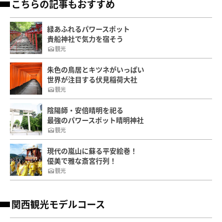
こちらの記事もおすすめ
緑あふれるパワースポット
貴船神社で気力を宿そう
観光
朱色の鳥居とキツネがいっぱい
世界が注目する伏見稲荷大社
観光
陰陽師・安倍晴明を祀る
最強のパワースポット晴明神社
観光
現代の嵐山に蘇る平安絵巻！
優美で雅な斎宮行列！
観光
関西観光モデルコース