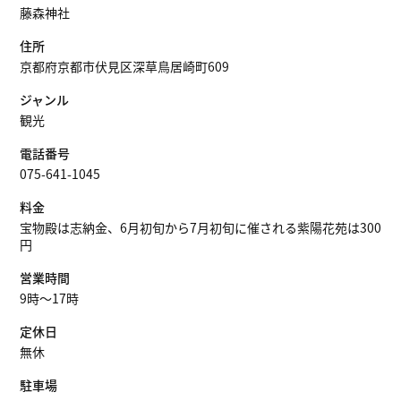
藤森神社
住所
京都府京都市伏見区深草鳥居崎町609
ジャンル
観光
電話番号
075-641-1045
料金
宝物殿は志納金、6月初旬から7月初旬に催される紫陽花苑は300
円
営業時間
9時～17時
定休日
無休
駐車場