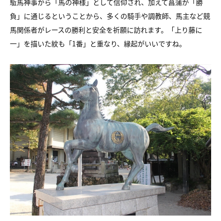
駈馬神事から「馬の神様」として信仰され、加えて菖蒲が「勝
負」に通じるということから、多くの騎手や調教師、馬主など競
馬関係者がレースの勝利と安全を祈願に訪れます。「上り藤に
一」を描いた紋も「1番」と重なり、縁起がいいですね。