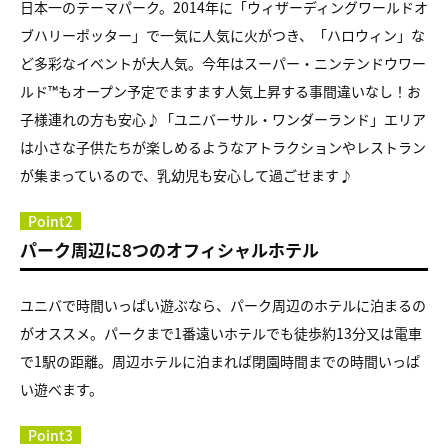
日本一のテーマパーク。2014年に「ウィザーディングワールドオ
ブハリーポッター」で一気に人気に火がつき、「ハロウィン」な
ど多彩なイベントが大人気。今年はスーパー・ニンテンドウワー
ルド™もオープン予定でますます人気上昇する事間違いなし！お
子様連れの方も安心♪「
ユニバーサル・ワンダーランド
」エリア
は小さな子供たちが楽しめるようなアトラクションやレストラン
が集まっているので、乳幼児も安心して過ごせます♪
Point2
パーク周辺に8つのオフィシャルホテル
ユニバで時間いっぱい遊ぶなら、パーク周辺のホテルに泊まるの
がオススメ。パークまで1番遠いホテルでも徒歩約13分又は電車
で1駅の距離。周辺ホテルに泊まれば閉園時間までの時間いっぱ
い遊べます。
Point3