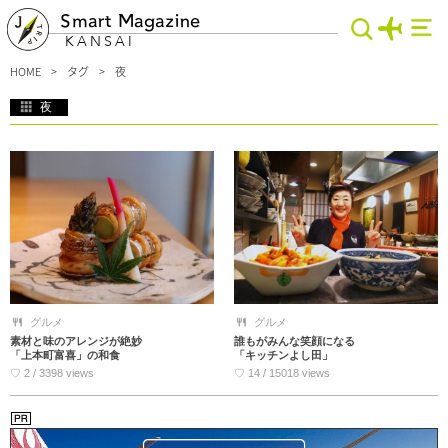
Smart Magazine
KANSAI
HOME
タグ
夜
夜
おいしい料理で夜を楽しく過ごしたい方にはこちらのお店がおススメ。旬の食材を
使ったこだわりの和食を地酒とともいただける大阪の穴場なお店や、温かい家庭料
理でおなかいっぱいになれる京都のおばんざい店などをご紹介します。一人でもグ
ループでも、満足できること間違いなし♪ぜひ立ち寄ってみて下さいね。
グルメ
グルメ
素材と味のアレンジが絶妙
誰もがみんな笑顔になる
「上本町富喜」の和食
「キッチンよし田」
♡ 2 / 3398 views
♡ 14 / 15018 views