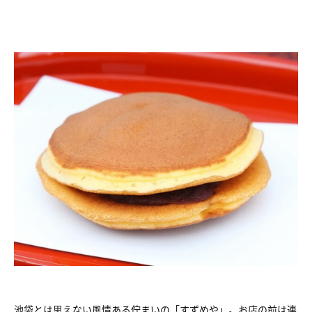
池袋とは思えない風情ある佇まいの「すずめや」。お店の前は連