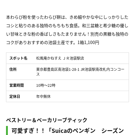
本わらび粉を使ったわらび餅は、きめ細やかな中にしっかりした
コシと粘りのある独特のもちもち食感。和三盆糖と希少糖の優し
い甘味ときな粉の香ばしさもたまりません！別売の黒糖も独特の
コクがありおすすめの池袋土産です。1箱1,100円
スポット名
松風庵かねすえ ＪＲ池袋駅店
住所
東京都豊島区南池袋1-28-1 JR池袋駅南改札内コンコー
ス
営業時間
10時～22時
定休日
年中無休
ペストリー＆ベーカリーブティック
可愛すぎ！！「Suicaのペンギン シーズン