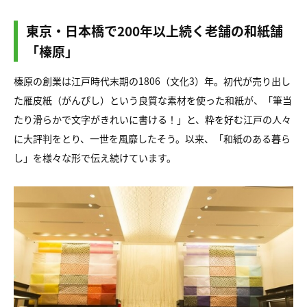
東京・日本橋で200年以上続く老舗の和紙舗
「榛原」
榛原の創業は江戸時代末期の1806（文化3）年。初代が売り出し
た雁皮紙（がんぴし）という良質な素材を使った和紙が、「筆当
たり滑らかで文字がきれいに書ける！」と、粋を好む江戸の人々
に大評判をとり、一世を風靡したそう。以来、「和紙のある暮ら
し」を様々な形で伝え続けています。