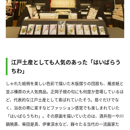
江戸土産としても人気のあった「はいばらう
ちわ」
しゃれた絵柄を美しい色彩で描いた木版摺りの団扇も、雁皮紙と
並ぶ榛原の大人気商品。正岡子規の句にも何度か登場しているほ
ど、代表的な江戸土産として喜ばれていたそう。扇ぐだけでな
く、浴衣の帯に差すなどファッション感覚でも楽しまれていた
「はいばらうちわ」。その原画を描いていたのは、酒井抱一や川
鍋暁斎、柴田是真、伊東深水など、錚々たる当代の一流画家た