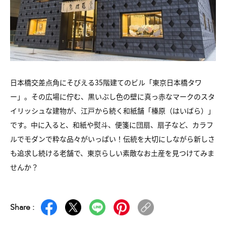
日本橋交差点角にそびえる35階建てのビル「東京日本橋タワ
ー」。その広場に佇む、黒いぶし色の壁に真っ赤なマークのスタ
イリッシュな建物が、江戸から続く和紙舗「榛原（はいばら）」
です。中に入ると、和紙や熨斗、便箋に団扇、扇子など、カラフ
ルでモダンで粋な品々がいっぱい！伝統を大切にしながら新しさ
も追求し続ける老舗で、東京らしい素敵なお土産を見つけてみま
せんか？
Share :