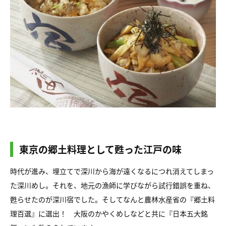
東京の郷土料理として甦った江戸の味
時代が進み、埋立てで深川から海が遠くなるにつれ消えてしまっ
た深川めし。それを、地元の漁師に学びながら試行錯誤を重ね、
甦らせたのが深川宿でした。そしてなんと農林水産省の『郷土料
理百選』に選出！ 大阪のかやくめしなどと共に『日本五大銘