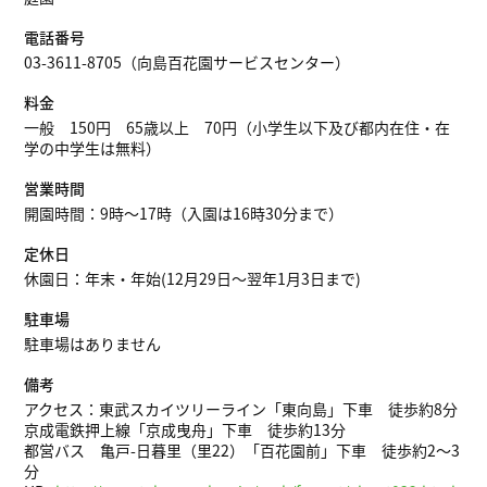
電話番号
03-3611-8705（向島百花園サービスセンター）
料金
一般 150円 65歳以上 70円（小学生以下及び都内在住・在
学の中学生は無料）
営業時間
開園時間：9時～17時（入園は16時30分まで）
定休日
休園日：年末・年始(12月29日～翌年1月3日まで)
駐車場
駐車場はありません
備考
アクセス：東武スカイツリーライン「東向島」下車 徒歩約8分
京成電鉄押上線「京成曳舟」下車 徒歩約13分
都営バス 亀戸-日暮里（里22）「百花園前」下車 徒歩約2～3
分