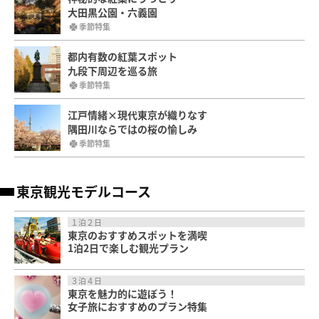
大田黒公園・六義園
季節特集
都内有数の紅葉スポット
九段下周辺を巡る旅
季節特集
江戸情緒×現代東京が織りなす
隅田川ならではの桜の愉しみ
季節特集
東京観光モデルコース
１泊２日
東京のおすすめスポットを満喫
1泊2日で楽しむ観光プラン
３泊４日
東京を魅力的に遊ぼう！
女子旅におすすめのプラン特集