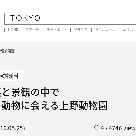
TOKYO
HOME
記事一覧
定番スポット
特集記事
モデルコース
旅行の
野動物園
動物園
然と景観の中で
の動物に会える上野動物園
6.05.25)
♡
4
/ 4746 view