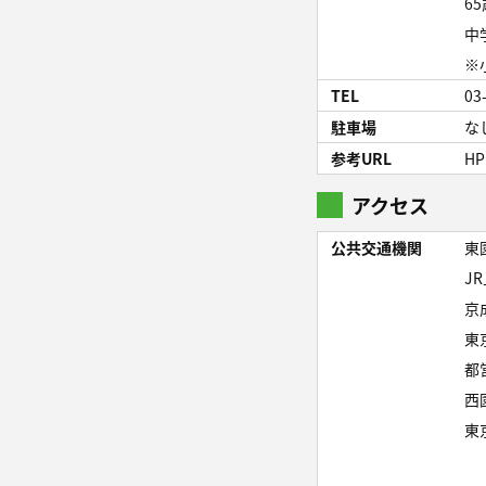
6
中
※
TEL
03
駐車場
な
参考URL
HP
アクセス
公共交通機関
東
J
京
東
都
西
東