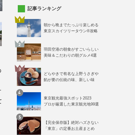
記事ランキング
朝から晩までたっぷり楽しめる
東京スカイツリータウン®攻略
羽田空港の朝食がすごいらしい
美味＆こだわりの朝グルメ4選
の
どらやきで有名な上野うさぎや
餡が要の伝統の味、新しい味
オ
東京観光最強スポット2023
て
プロが厳選した東京観光地99選
【完全保存版】絶対ハズさない
「東京」の定番お土産まとめ