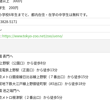
5歳以上 300円
学生 200円
小学校6年生までと、都内在住・在学の中学生は無料です。
-3828-5171
し
 :
https://www.tokyo-zoo.net/zoo/ueno/
園 表門へ
R上野駅（公園口）から徒歩8分
成電鉄上野駅（正面口）から徒歩13分
京メトロ銀座線日比谷線上野駅（７番出口）から徒歩15分
営地下鉄大江戸線上野御徒町駅（A5出口）から徒歩18分
園 池之端門へ
京メトロ根津駅（２番出口）から徒歩5分