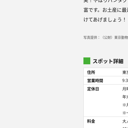
富です。お土産に最
けてあげましょう！
写真提供：（公財）東京動物
スポット詳細
住所
東
営業時間
9:
定休日
月
年
※
※
料金
大