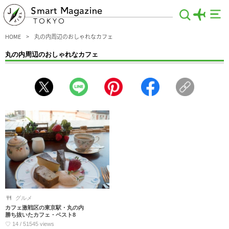
Smart Magazine
TOKYO
HOME
丸の内周辺のおしゃれなカフェ
丸の内周辺のおしゃれなカフェ
カフェ激戦区！丸の内エリアで絶対行くべきお店を一挙ご紹介。アクセス抜群！駅
直結のカフェ、ランチ時に行列のできるお店、スイーツだけじゃなく美味しいグル
メも味わえるおしゃれカフェなど、知っておかないと損する情報を厳選して収集♪
デートはもちろん、家族旅行の際にも、是非！お役立てください。
グルメ
カフェ激戦区の東京駅・丸の内
勝ち抜いたカフェ・ベスト8
♡ 14 / 51545 views