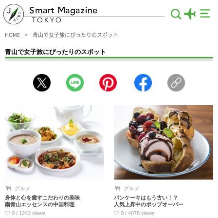
Smart Magazine
TOKYO
HOME
青山で女子旅にぴったりのスポット
青山で女子旅にぴったりのスポット
女子旅に欠かせない青山の観光スポットをまとめました。インスタ映えのために行
くべきカフェ、おしゃれに磨きがかかるショッピングスポット、弾丸トークに花が
咲くおいしいグルメ店といった女子だけの旅行だからこそおすすめしたい情報を厳
選♪東京青山で、とことんパワーチャージしましょう。
グルメ
グルメ
身体と心を癒すこだわりの美味
パンケーキはもう古い！？
南青山エッセンスの中国料理
人気上昇中のポップオーバー
♡ 0 / 1243 views
♡ 0 / 4078 views