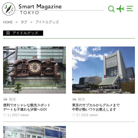
Smart Magazine
TOKYO
HOME
タグ
アイドルグッズ
アイドルグッズ
東京のアイドルグッズにまつわる記事を集めました。アイドルの聖地・秋葉原から
サブカルチャーの発信地である中野などアイドルグッズに出会えるおすすめエリア
情報！今や日本の一文化ともいえる「アイドル」。ファンならずともグッズを欲し
い人も多いはず。アイドルにちなんだスイーツやここでしか買えない限定グッズ
も！
観光
観光
便利でオシャレな観光スポット
東京のサブカルからグルメまで
デートも子連れも汐留へGO!
中野が熱いワケお教えします
♡ 1 / 2017 views
♡ 2 / 2101 views