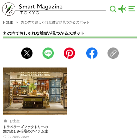
Smart Magazine
TOKYO
HOME
丸の内でおしゃれな雑貨が見つかるスポット
丸の内でおしゃれな雑貨が見つかるスポット
お土産にもピッタリ！丸の内で買えるおしゃれで可愛い雑貨の特集記事です。和テ
イスト、北欧、そのお店でしか買えないオリジナル雑貨など、見ているだけでも楽
しめる情報をお届け♪東京で雑貨屋巡りをしたい方はもちろん、彼女・友人に喜ば
れるプレゼントを買いたい人も要チェックですよ。
お土産
トラベラーズファクトリーの
旅の楽しみ倍増のアイテム達
♡ 2 / 2095 views