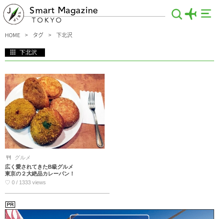
Smart Magazine
TOKYO
HOME
タグ
下北沢
下北沢
音楽が盛んで若い人達が集まる下北沢の厳選おすすめなスポット特集！至る所にラ
イブハウスがあり、とても活気がある場所♪ファッションなども個性的で、古着や
ビンテージ物を売っているおしゃれなお店がいっぱい！ウインドウショッピングを
しながら探索してみてはいかがでしょうか？
グルメ
広く愛されてきたB級グルメ
東京の２大絶品カレーパン！
♡ 0 / 1333 views