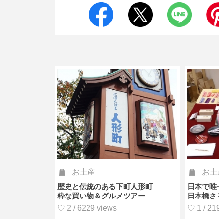
お土産
お土
歴史と伝統のある下町人形町
日本で唯
粋な買い物＆グルメツアー
日本橋さ
♡ 2 / 6229 views
♡ 1 / 21