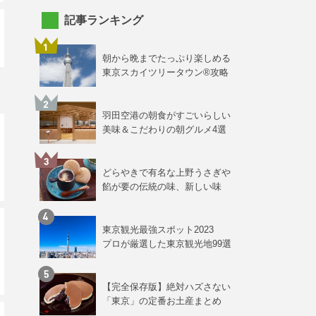
記事ランキング
朝から晩までたっぷり楽しめる
東京スカイツリータウン®攻略
羽田空港の朝食がすごいらしい
美味＆こだわりの朝グルメ4選
どらやきで有名な上野うさぎや
餡が要の伝統の味、新しい味
東京観光最強スポット2023
プロが厳選した東京観光地99選
【完全保存版】絶対ハズさない
「東京」の定番お土産まとめ