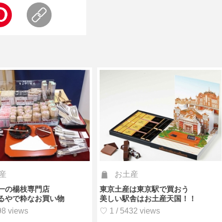
産
お土産
一の楊枝専門店
東京土産は東京駅で買おう
るやで粋なお買い物
美しい駅舎はお土産天国！！
98 views
♡ 1 / 5432 views