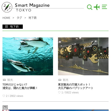
Smart Magazine
TOKYO
HOME
タグ
地下鉄
地下鉄
東京観光には地下鉄「東京メトロ」を利用するのがベスト！東京の地下にびっちり
と張り巡らされた地下鉄はどこへ行くにもとっても便利♪24時間フリー乗車券もあ
るのでお得に観光できますよ！ここでは地下鉄で行けるおすすめの観光名所や穴場
スポットをご紹介いたします。ぜひ東京観光のご参考にどうぞ！
観光
観光
TDRだけじゃない!?
東京観光の穴場スポット！
浦安は、隠れた魅力が満載！
大江戸線のパブリックアート
♡ 1 / 5922 views
♡ 2 / 2802 views