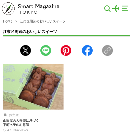
Smart Magazine
TOKYO
HOME
江東区周辺のおいしいスイーツ
江東区周辺のおいしいスイーツ
江東区でおいしいスイーツが食べたいならこちらをチェック！見た目＆味も大満足
するフォトジェニックなケーキ、お店の外観やケーキもとことんおしゃれなスイー
ツ店、観光合間に「ホッ」と一息・・おいしいグルメも一緒に味わえるカフェな
ど、見逃せない情報を収集。スイーツ男子も必見ですよ～♪
お土産
山田屋の人形焼に息づく
下町っ子の心意気
♡ 4 / 3364 views