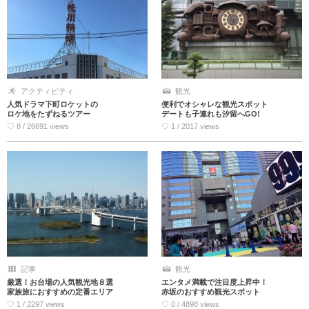
アクティビティ
観光
人気ドラマ下町ロケットの
便利でオシャレな観光スポット
ロケ地をたずねるツアー
デートも子連れも汐留へGO!
♡ 8 / 26691 views
♡ 1 / 2017 views
記事
観光
厳選！お台場の人気観光地８選
エンタメ満載で注目度上昇中！
家族旅におすすめの定番エリア
赤坂のおすすめ観光スポット
♡ 1 / 2297 views
♡ 0 / 4898 views