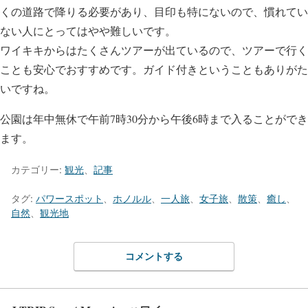
くの道路で降りる必要があり、目印も特にないので、慣れてい
ない人にとってはやや難しいです。
ワイキキからはたくさんツアーが出ているので、ツアーで行く
ことも安心でおすすめです。ガイド付きということもありがた
いですね。
公園は年中無休で午前7時30分から午後6時まで入ることができ
ます。
カテゴリー:
観光
、
記事
タグ:
パワースポット
、
ホノルル
、
一人旅
、
女子旅
、
散策
、
癒し
、
自然
、
観光地
コメントする