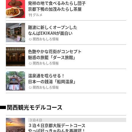
発祥の地で食べるみたらし団子
京都下鴨の加茂みたらし茶屋
グルメ
難波に新しくオープンした
なんばEKIKANが面白い
関西おもしろ情報
色艶やかな花街がコンセプト
魅惑の旅籠「ダース旅館」
関西おもしろ情報
温泉通を唸らせる！
日本一の銭湯「船岡温泉」
関西おもしろ情報
関西観光モデルコース
３泊４日
３泊４日京都大阪デートコース
やっぱ好っきゃねんを再確認！