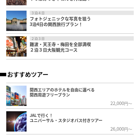
３泊４日
フォトジェニックな写真を狙う
3泊4日の関西旅行プラン！
２泊３日
難波・天王寺・梅田を全部満喫
２泊３日大阪観光コース
おすすめツアー
関西エリアのホテルを自由に選べる
関西周遊フリープラン
22,000
円～
JALで行く！
ユニバーサル・スタジオパス付きツアー
26,000
円～