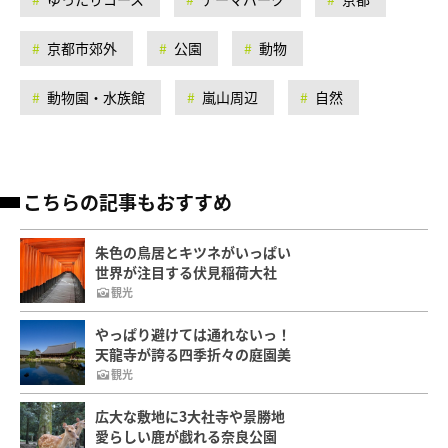
京都市郊外
公園
動物
動物園・水族館
嵐山周辺
自然
こちらの記事もおすすめ
朱色の鳥居とキツネがいっぱい
世界が注目する伏見稲荷大社
観光
やっぱり避けては通れないっ！
天龍寺が誇る四季折々の庭園美
観光
広大な敷地に3大社寺や景勝地
愛らしい鹿が戯れる奈良公園