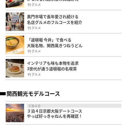
グルメ
黒門市場で長年愛され続ける
名店グルメのフルコースを紹介
グルメ
「道頓堀 今井」で食べる
大阪名物、関西風きつねうどん
グルメ
インテリアも味も本物を追求
3世代が通う道頓堀の名喫茶
グルメ
関西観光モデルコース
３泊４日
３泊４日京都大阪デートコース
やっぱ好っきゃねんを再確認！