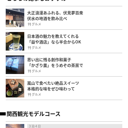
大正浪漫あふれる、伏見夢百衆
伏水の地酒を飲み比べ
グルメ
日本酒の魅力を教えてくれる
「益や酒店」なら半合からOK
グルメ
思い出に残る創作和菓子
「かざり羹」をうめぞの茶房で
グルメ
嵐山で食べたい絶品スイーツ
本格的な味をぜひ味わって
グルメ
関西観光モデルコース
３泊４日