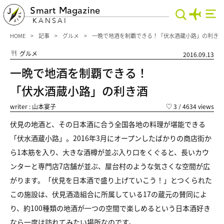
Smart Magazine
KANSAI
HOME
記事
グルメ
一晩で地酒を制覇できる！「伏水酒蔵小路」の利き酒
グルメ
2016.09.13
一晩で地酒を制覇できる！
「伏水酒蔵小路」の利き酒
writer : 山本宴子
♡
3
/ 4634 views
伏見の地酒と、その日本酒に合う全国各地の料理が堪能できる
「伏水酒蔵小路」。2016年3月にオープンしたばかりの商店街か
ら1本筋を入り、大きな酒樽が並ぶ入り口をくぐると、長いカウ
ンターと専門店7店舗が並ぶ、屋台村のような気さくな空間が広
がります。「伏見を日本酒で盛り上げていこう！」とつくられた
この施設は、伏見酒造組合に所属している17の蔵元の賛同によ
り、約100種類の地酒が一つの空間で楽しめるという日本酒好き
なら一度は訪れてみたい場所なのです。