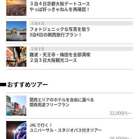
３泊４日京都大阪デートコース
やっぱ好っきゃねんを再確認！
３泊４日
フォトジェニックな写真を狙う
3泊4日の関西旅行プラン！
２泊３日
難波・天王寺・梅田を全部満喫
２泊３日大阪観光コース
おすすめツアー
関西エリアのホテルを自由に選べる
関西周遊フリープラン
22,000
円～
JALで行く！
ユニバーサル・スタジオパス付きツアー
26,000
円～