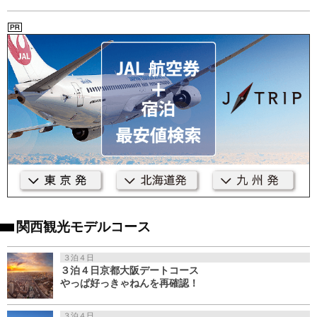
関西観光モデルコース
３泊４日
３泊４日京都大阪デートコース
やっぱ好っきゃねんを再確認！
３泊４日