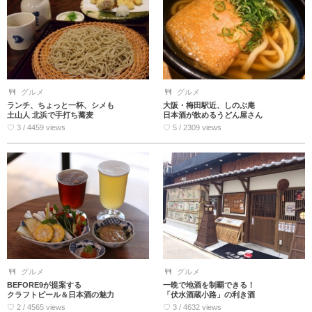
グルメ
グルメ
ランチ、ちょっと一杯、シメも
大阪・梅田駅近、しのぶ庵
土山人 北浜で手打ち蕎麦
日本酒が飲めるうどん屋さん
♡ 3 / 4459 views
♡ 5 / 2309 views
グルメ
グルメ
BEFORE9が提案する
一晩で地酒を制覇できる！
クラフトビール＆日本酒の魅力
「伏水酒蔵小路」の利き酒
♡ 2 / 4565 views
♡ 3 / 4632 views