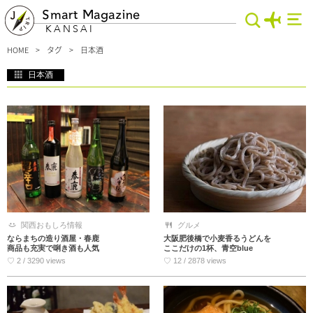
Smart Magazine
KANSAI
HOME
タグ
日本酒
日本酒
日本酒好きにはたまらない、関西の耳寄りな情報を集めました。この地ならではの
日本酒を発信する酒蔵や日本酒の新たな魅力を発見させてくる料理店など、関西旅
行の際には一度は訪れたい！そんなスポットばかりをどーんとご紹介。日本酒好き
な人へのお土産もきっと見つかる。日本酒を愛してやまない人たち、必見です！
関西おもしろ情報
グルメ
ならまちの造り酒屋・春鹿
大阪肥後橋で小麦香るうどんを
商品も充実で唎き酒も人気
ここだけの1杯、青空blue
♡ 2 / 3290 views
♡ 12 / 2878 views