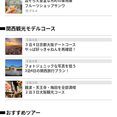
品ぞろえ豊富な元町の果物屋
フルーツショップサンワ
グルメ
関西観光モデルコース
３泊４日
３泊４日京都大阪デートコース
やっぱ好っきゃねんを再確認！
３泊４日
フォトジェニックな写真を狙う
3泊4日の関西旅行プラン！
２泊３日
難波・天王寺・梅田を全部満喫
２泊３日大阪観光コース
おすすめツアー