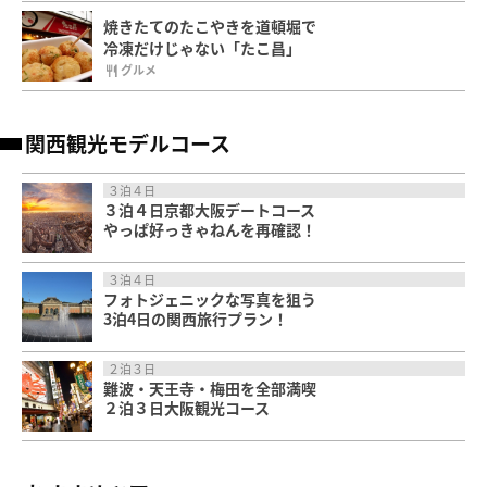
焼きたてのたこやきを道頓堀で
冷凍だけじゃない「たこ昌」
グルメ
関西観光モデルコース
３泊４日
３泊４日京都大阪デートコース
やっぱ好っきゃねんを再確認！
３泊４日
フォトジェニックな写真を狙う
3泊4日の関西旅行プラン！
２泊３日
難波・天王寺・梅田を全部満喫
２泊３日大阪観光コース