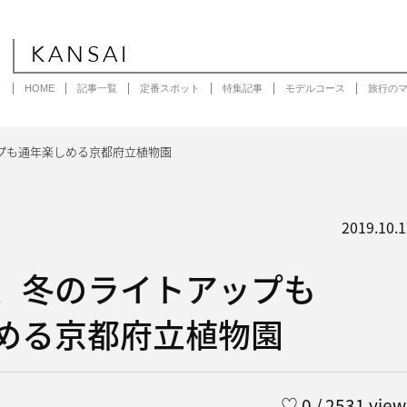
KANSAI
HOME
記事一覧
定番スポット
特集記事
モデルコース
旅行の
プも通年楽しめる京都府立植物園
2019.10.1
、冬のライトアップも
める京都府立植物園
♡
0
/ 2531 view