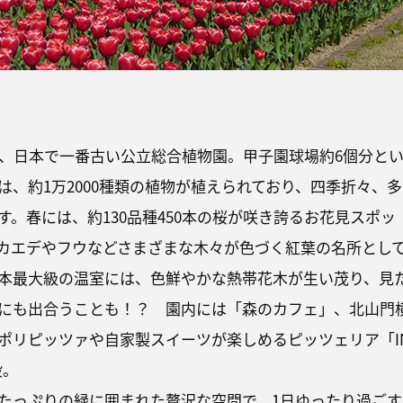
た、日本で一番古い公立総合植物園。甲子園球場約6個分と
は、約1万2000種類の植物が植えられており、四季折々、多
す。春には、約130品種450本の桜が咲き誇るお花見スポッ
カエデやフウなどさまざまな木々が色づく紅葉の名所とし
本最大級の温室には、色鮮やかな熱帯花木が生い茂り、見
にも出合うことも！？ 園内には「森のカフェ」、北山門
ポリピッツァや自家製スイーツが楽しめるピッツェリア「I
設。
たっぷりの緑に囲まれた贅沢な空間で、1日ゆったり過ごす