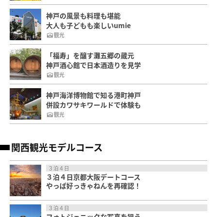
神戸の風景も料理も堪能
大人も子どもも楽しいumie
観光
「福寿」を醸す灘五郷の蔵元
神戸酒心館で日本酒造りを見学
観光
神戸海洋博物館で知る港町神戸
併設カワサキワールドで体験も
観光
関西観光モデルコース
３泊４日
３泊４日京都大阪デートコース
やっぱ好っきゃねんを再確認！
３泊４日
フォトジェニックな写真を狙う