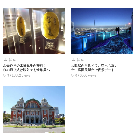
観光
観光
お金作りの工場見学が無料！
大阪駅から近くて、空へも近い
桜の通り抜け以外でも造幣局へ
空中庭園展望台で夜景デート
♡ 9 / 15882 views
♡ 0 / 6860 views