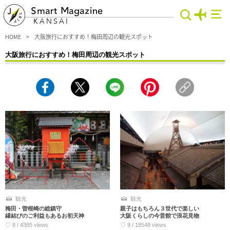
Smart Magazine
KANSAI
HOME
大阪旅行におすすめ！梅田周辺の観光スポット
大阪旅行におすすめ！梅田周辺の観光スポット
梅田周辺で楽しめる観光地を厳選しました。デートにも最適な絶景を望めるスポッ
トはロマンチックなムードを演出したい時に◎！さらに定番から穴場まで、訪れた
からにはいくべき場所をチェックしておきましょう♪梅田初心者の人も、まずはこ
ちらの特集記事を見てしっかり下調べから～。
観光
観光
梅田・曽根崎の総鎮守
親子はもちろん３世代で楽しい
縁結びのご利益もあるお初天神
大阪くらしの今昔館で浪花見物
♡ 8 / 4385 views
♡ 9 / 18548 views