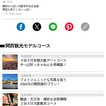
観光
梅田から近い大阪市中央公会堂
周辺も見どころいっぱい
♡ 8 / 5396 views
関西観光モデルコース
３泊４日
３泊４日京都大阪デートコース
やっぱ好っきゃねんを再確認！
３泊４日
フォトジェニックな写真を狙う
3泊4日の関西旅行プラン！
２泊３日
難波・天王寺・梅田を全部満喫
２泊３日大阪観光コース