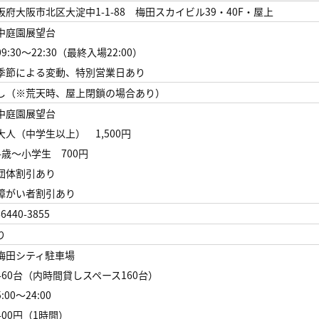
阪府大阪市北区大淀中1-1-88 梅田スカイビル39・40F・屋上
中庭園展望台
:30～22:30（最終入場22:00）
季節による変動、特別営業日あり
し（※荒天時、屋上閉鎖の場合あり）
中庭園展望台
人（中学生以上） 1,500円
歳～小学生 700円
団体割引あり
障がい者割引あり
-6440-3855
り
梅田シティ駐車場
60台（内時間貸しスペース160台）
00～24:00
00円（1時間）