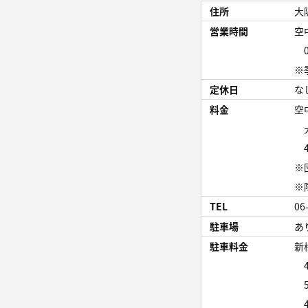
住所
大
営業時間
空
09
※
定休日
な
料金
空
大
4
※
※
TEL
06
駐車場
あ
駐車料金
新
4
5:
4