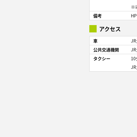
※
備考
HP
アクセス
車
J
公共交通機関
J
タクシー
10
J