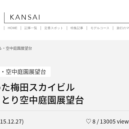
KANSAI
HOME
記事一覧
定番スポット
特集記事
モデルコース
旅行の
ル・空中庭園展望台
・空中庭園展望台
めた梅田スカイビル
っとり空中庭園展望台
5.12.27)
♡
8
/ 13005 view