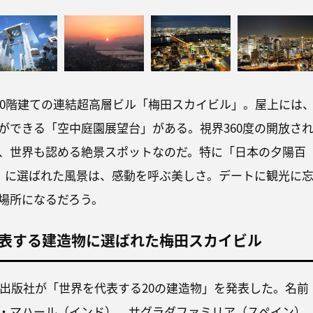
、40階建ての連結超高層ビル「梅田スカイビル」。屋上には
ができる「空中庭園展望台」がある。視界360度の開放さ
、世界も認める絶景スポットなのだ。特に「日本の夕陽百
選」に選ばれた風景は、感動を呼ぶ美しさ。デートに観光に
場所になるだろう。
表する建造物に選ばれた梅田スカイビル
スの出版社が「世界を代表する20の建造物」を発表した。名前
・マハール（インド）、サグラダファミリア（スペイン）